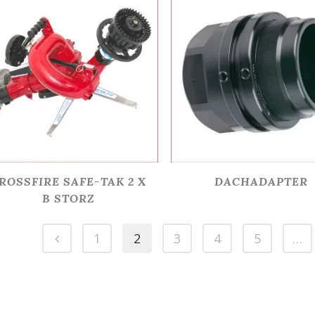
ROSSFIRE SAFE-TAK 2 X
DACHADAPTER
B STORZ
1
2
3
4
5
…