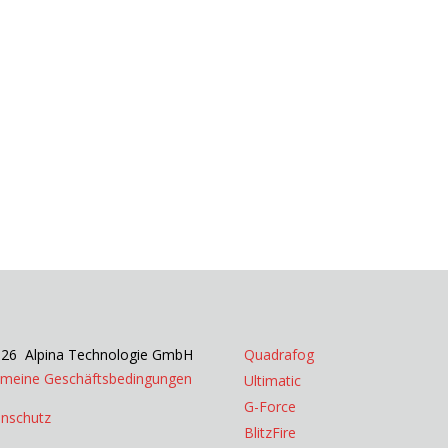
26 Alpina Technologie GmbH
Quadrafog
emeine Geschäftsbedingungen
Ultimatic
G-Force
nschutz
BlitzFire