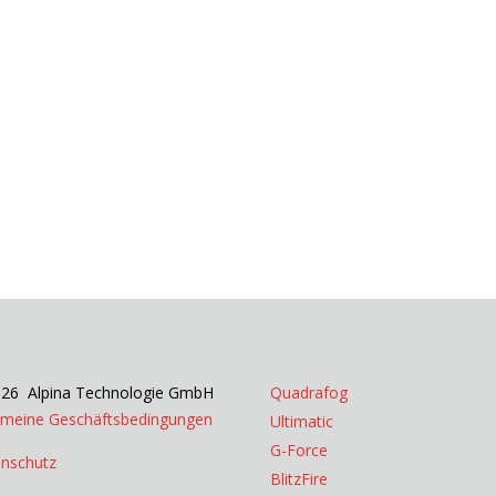
26 Alpina Technologie GmbH
Quadrafog
emeine Geschäftsbedingungen
Ultimatic
G-Force
nschutz
BlitzFire