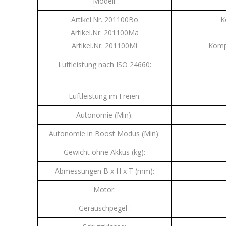
Modell:
Artikel.Nr. 201100Bo
K
Artikel.Nr. 201100Ma
Artikel.Nr. 201100Mi
Komp
Luftleistung nach ISO 24660:
Luftleistung im Freien:
Autonomie (Min):
Autonomie in Boost Modus (Min):
Gewicht ohne Akkus (kg):
Abmessungen B x H x T (mm):
Motor:
Geraüschpegel :