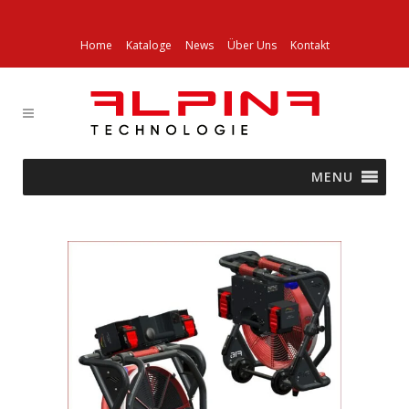
Home
Kataloge
News
Über Uns
Kontakt
MENU