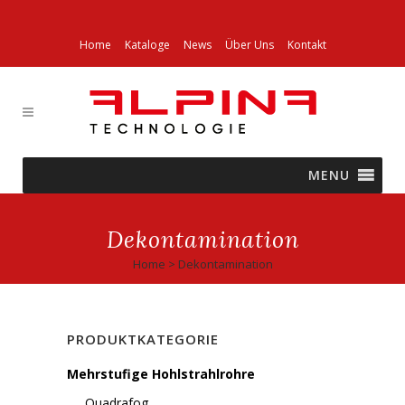
Home
Kataloge
News
Über Uns
Kontakt
MENU
Dekontamination
Home
>
Dekontamination
PRODUKTKATEGORIE
Mehrstufige Hohlstrahlrohre
Quadrafog