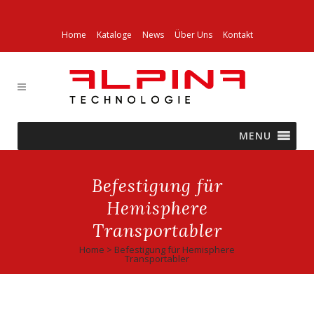
Home
Kataloge
News
Über Uns
Kontakt
MENU
Befestigung für
Hemisphere
Transportabler
Home
>
Befestigung für Hemisphere
Transportabler