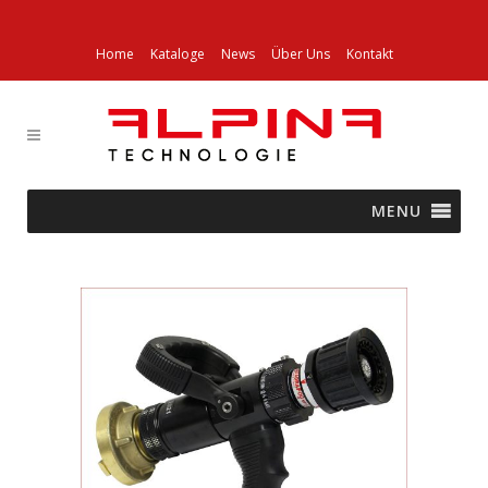
Home
Kataloge
News
Über Uns
Kontakt
MENU