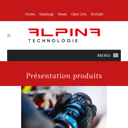
Home
Kataloge
News
Über Uns
Kontakt
MENU
Présentation produits