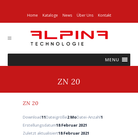
Home
Kataloge
News
Über Uns
Kontakt
MENU
ZN 20
ZN 20
Download
11
Dateigröße
2 Mo
Datei-Anzahl
1
Erstellungsdatum
18 Februar 2021
Zuletzt aktualisiert
18 Februar 2021