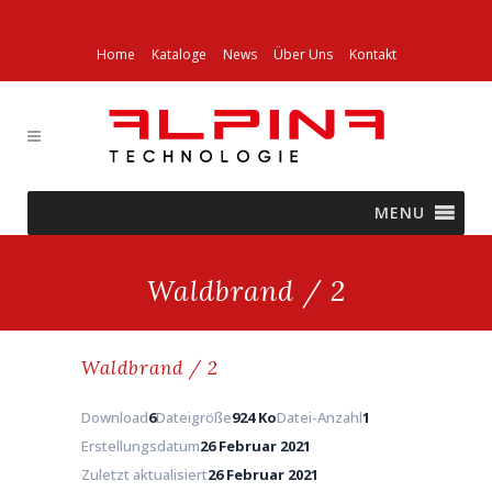
Home
Kataloge
News
Über Uns
Kontakt
MENU
Waldbrand / 2
Waldbrand / 2
Download
6
Dateigröße
924 Ko
Datei-Anzahl
1
Erstellungsdatum
26 Februar 2021
Zuletzt aktualisiert
26 Februar 2021