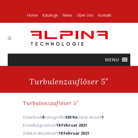
Home
Kataloge
News
Über Uns
Kontakt
MENU
Turbulenzauflöser 5″
Turbulenzauflöser 5″
Download
4
Dateigröße
530 Ko
Datei-Anzahl
1
Erstellungsdatum
18 Februar 2021
Zuletzt aktualisiert
18 Februar 2021