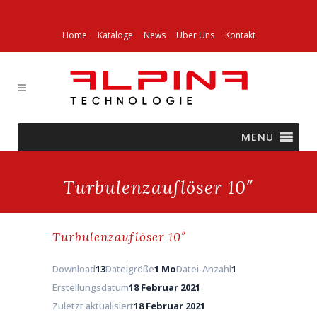
Home
Kataloge
News
Über Uns
Kontakt
MENU
Turbulenzauflöser 10″
Turbulenzauflöser 10″
Download
13
Dateigröße
1 Mo
Datei-Anzahl
1
Erstellungsdatum
18 Februar 2021
Zuletzt aktualisiert
18 Februar 2021