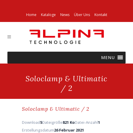
Home
Kataloge
News
Über Uns
Kontakt
MENU
Soloclamp & Ultimatic
/ 2
Soloclamp & Ultimatic / 2
Download
5
Dateigröße
821 Ko
Datei-Anzahl
1
Erstellungsdatum
26 Februar 2021