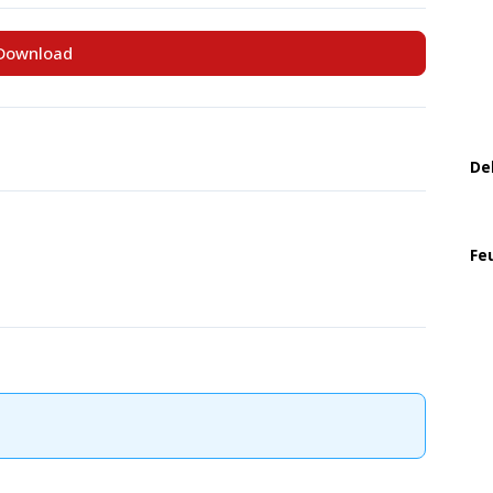
Download
De
Fe