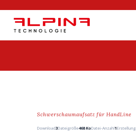
Schwerschaumaufsatz für HandLine
Download
3
Dateigröße
468 Ko
Datei-Anzahl
1
Erstellun