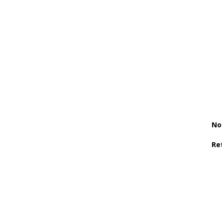
No
Re