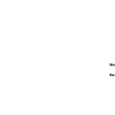
No
Re