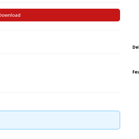
Download
De
Fe