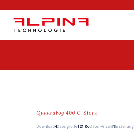
QuadraFog 400 C-Storz
Download
4
Dateigröße
121 Ko
Datei-Anzahl
1
Erstellun