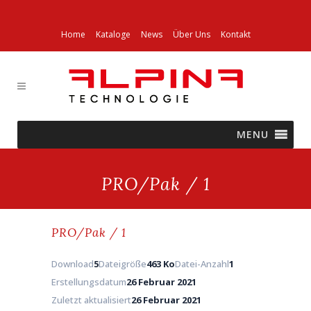
Home
Kataloge
News
Über Uns
Kontakt
MENU
PRO/Pak / 1
PRO/Pak / 1
Download
5
Dateigröße
463 Ko
Datei-Anzahl
1
Erstellungsdatum
26 Februar 2021
Zuletzt aktualisiert
26 Februar 2021