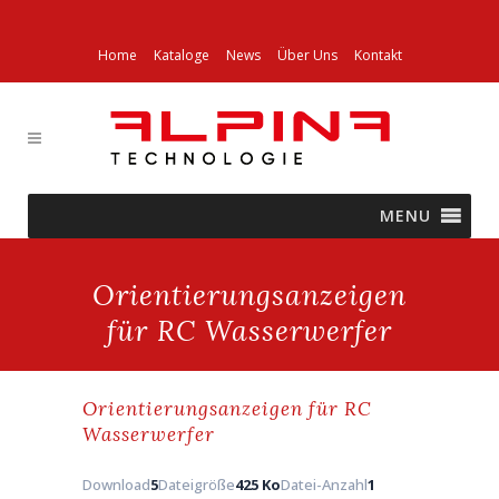
Home
Kataloge
News
Über Uns
Kontakt
MENU
Orientierungsanzeigen
für RC Wasserwerfer
Orientierungsanzeigen für RC
Wasserwerfer
Download
5
Dateigröße
425 Ko
Datei-Anzahl
1