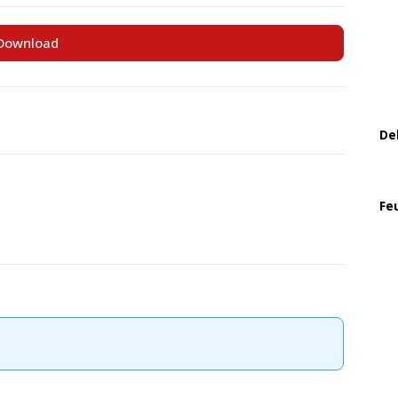
Download
De
Fe