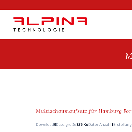
M
Multischaumaufsatz für Hamburg For
Download
9
Dateigröße
835 Ko
Datei-Anzahl
1
Erstellun