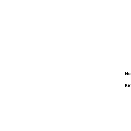
No
Re