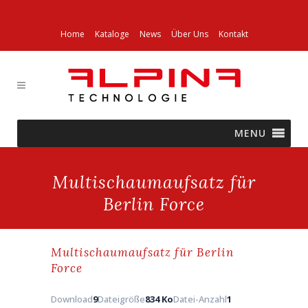
Home
Kataloge
News
Über Uns
Kontakt
MENU
Multischaumaufsatz für
Berlin Force
Multischaumaufsatz für Berlin
Force
Download
9
Dateigröße
834 Ko
Datei-Anzahl
1