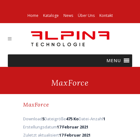
Home
Kataloge
News
Über Uns
Kontakt
MENU
MaxForce
MaxForce
Download
5
Dateigröße
475 Ko
Datei-Anzahl
1
Erstellungsdatum
17 Februar 2021
Zuletzt aktualisiert
17 Februar 2021