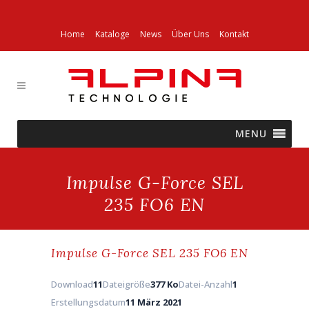
Home
Kataloge
News
Über Uns
Kontakt
MENU
Impulse G-Force SEL
235 FO6 EN
Impulse G-Force SEL 235 FO6 EN
Download
11
Dateigröße
377 Ko
Datei-Anzahl
1
Erstellungsdatum
11 März 2021