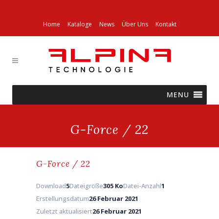
Home
Kataloge
News
Über Uns
Kontakt
MENU
G-Force / 22
G-Force / 22
Download
5
Dateigröße
305 Ko
Datei-Anzahl
1
Erstellungsdatum
26 Februar 2021
Zuletzt aktualisiert
26 Februar 2021