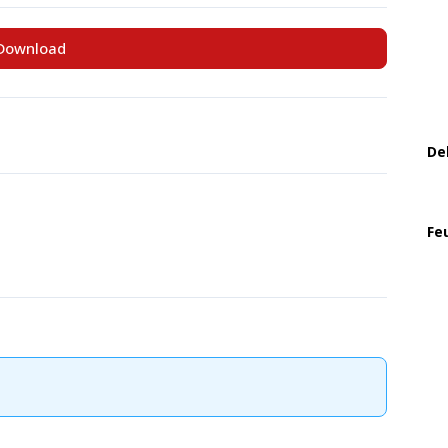
Download
De
Fe