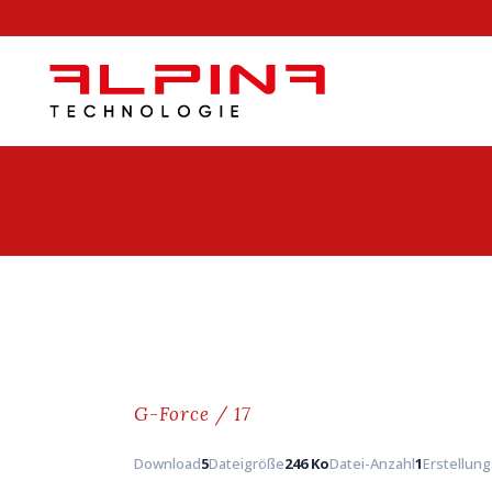
G-Force / 17
Download
5
Dateigröße
246 Ko
Datei-Anzahl
1
Erstellun