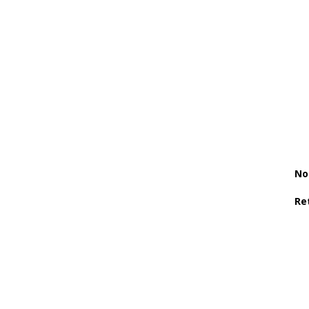
No
Re