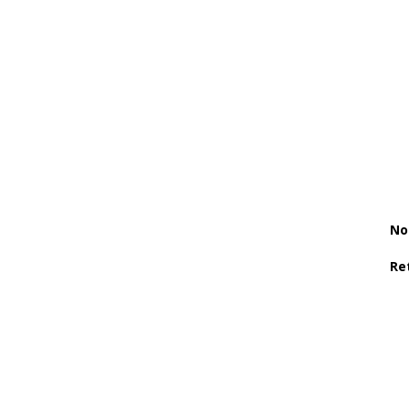
No
Re