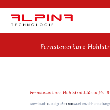
Fernsteuerbare Hohlst
Fernsteuerbare Hohlstrahldüsen für 
Download
13
Dateigröße
1 Mo
Datei-Anzahl
1
Erstellun