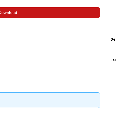
Download
De
Fe