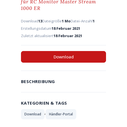
für RC Monitor Master Stream
1000 ER
Download
13
Dateigröße
1 Mo
Datei-Anzahl
1
Erstellungsdatum
18 Februar 2021
Zuletzt aktualisiert
18 Februar 2021
Download
BESCHREIBUNG
KATEGORIEN & TAGS
,
Download
Händler-Portal