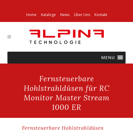
Home
Kataloge
News
Über Uns
Kontakt
MENU
Fernsteuerbare
Hohlstrahldüsen für RC
Monitor Master Stream
1000 ER
Fernsteuerbare Hohlstrahldüsen