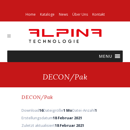
Home
Kataloge
News
Über Uns
Kontakt
MENU
DECON/Pak
DECON/Pak
Download
16
Dateigröße
1 Mo
Datei-Anzahl
1
Erstellungsdatum
18 Februar 2021
Zuletzt aktualisiert
18 Februar 2021