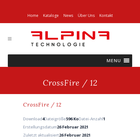
Home
Kataloge
News
Über Uns
Kontakt
MENU
CrossFire / 12
CrossFire / 12
Download
4
Dateigröße
596 Ko
Datei-Anzahl
1
Erstellungsdatum
26 Februar 2021
Zuletzt aktualisiert
26 Februar 2021