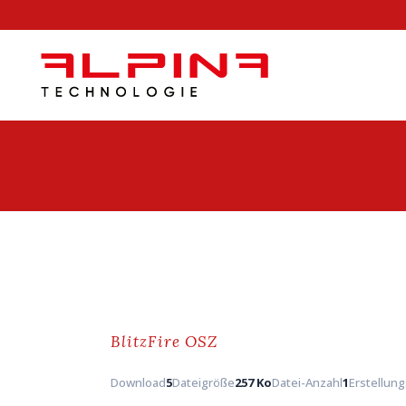
BlitzFire OSZ
Download
5
Dateigröße
257 Ko
Datei-Anzahl
1
Erstellun