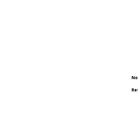
No
Re