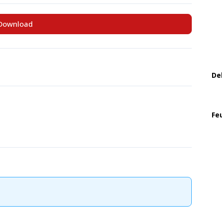
Download
De
Fe