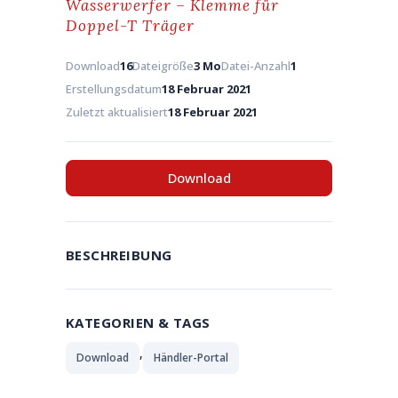
Wasserwerfer – Klemme für
Doppel-T Träger
Download
16
Dateigröße
3 Mo
Datei-Anzahl
1
Erstellungsdatum
18 Februar 2021
Zuletzt aktualisiert
18 Februar 2021
Download
BESCHREIBUNG
KATEGORIEN & TAGS
,
Download
Händler-Portal