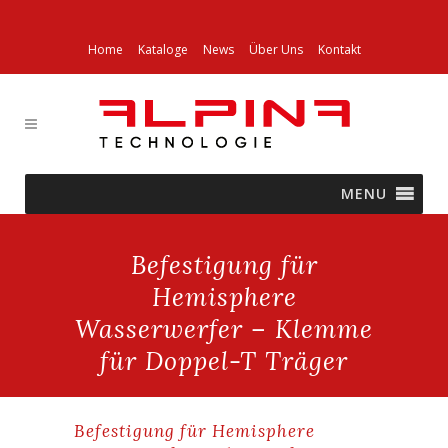
Home
Kataloge
News
Über Uns
Kontakt
MENU
Befestigung für
Hemisphere
Wasserwerfer – Klemme
für Doppel-T Träger
Befestigung für Hemisphere