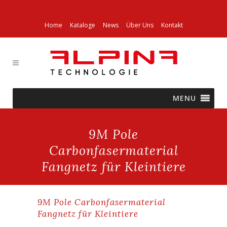
Home
Kataloge
News
Über Uns
Kontakt
MENU
9M Pole
Carbonfasermaterial
Fangnetz für Kleintiere
9M Pole Carbonfasermaterial
Fangnetz für Kleintiere