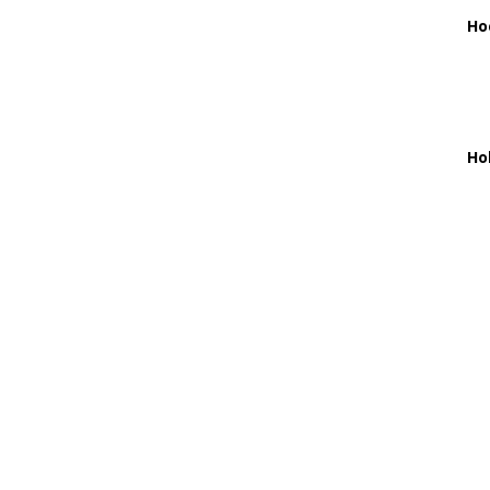
Ho
Ho