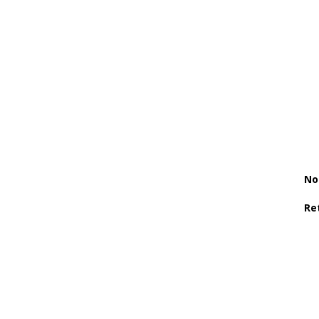
No
Re