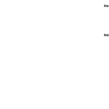
Ho
Ho