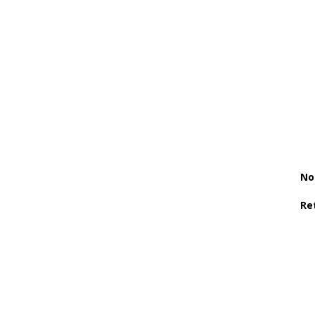
No
Re