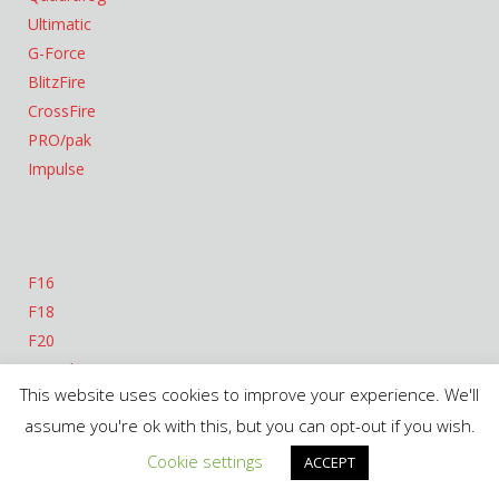
Ultimatic
G-Force
BlitzFire
CrossFire
PRO/pak
Impulse
F16
F18
F20
Cameleon
This website uses cookies to improve your experience. We'll
Mark-3® Watson Edition
assume you're ok with this, but you can opt-out if you wish.
Cookie settings
ACCEPT