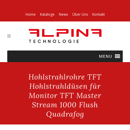
Home
Kataloge
News
Über Uns
Kontakt
MENU
Hohlstrahlrohre TFT
Hohlstrahldüsen für
Monitor TFT Master
Stream 1000 Flush
Quadrafog