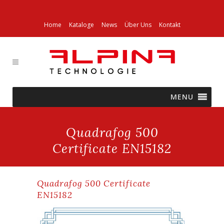
Home
Kataloge
News
Über Uns
Kontakt
MENU
Quadrafog 500
Certificate EN15182
Quadrafog 500 Certificate
EN15182