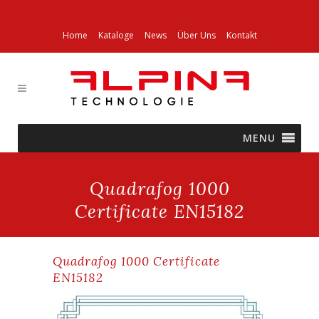
Home
Kataloge
News
Über Uns
Kontakt
MENU
Quadrafog 1000
Certificate EN15182
Quadrafog 1000 Certificate
EN15182