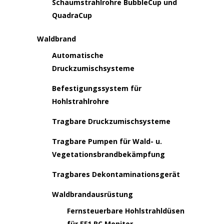
Schaumstrahlrohre BubbleCup und
QuadraCup
Waldbrand
Automatische
Druckzumischsysteme
Befestigungssystem für
Hohlstrahlrohre
Tragbare Druckzumischsysteme
Tragbare Pumpen für Wald- u.
Vegetationsbrandbekämpfung
Tragbares Dekontaminationsgerät
Waldbrandausrüstung
Fernsteuerbare Hohlstrahldüsen
für EF1 RC Monitor