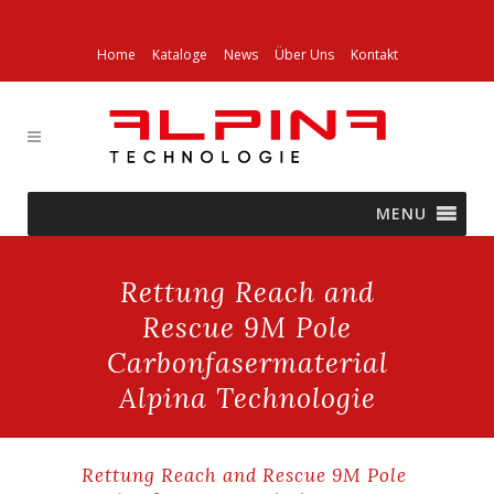
Home
Kataloge
News
Über Uns
Kontakt
MENU
Rettung Reach and
Rescue 9M Pole
Carbonfasermaterial
Alpina Technologie
Rettung Reach and Rescue 9M Pole