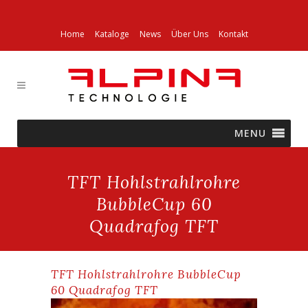
Home
Kataloge
News
Über Uns
Kontakt
MENU
TFT Hohlstrahlrohre
BubbleCup 60
Quadrafog TFT
TFT Hohlstrahlrohre BubbleCup
60 Quadrafog TFT