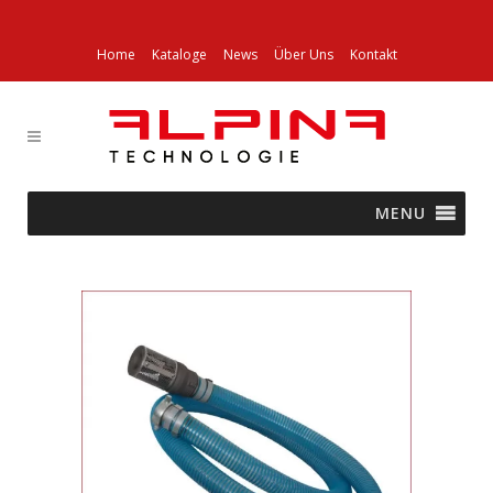
Home
Kataloge
News
Über Uns
Kontakt
MENU