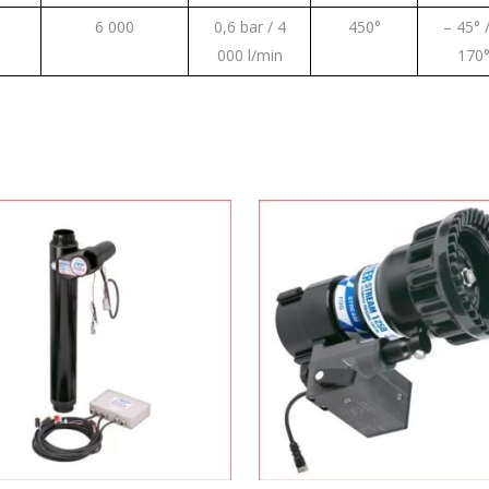
6 000
0,6 bar / 4
450°
– 45° 
000 l/min
170