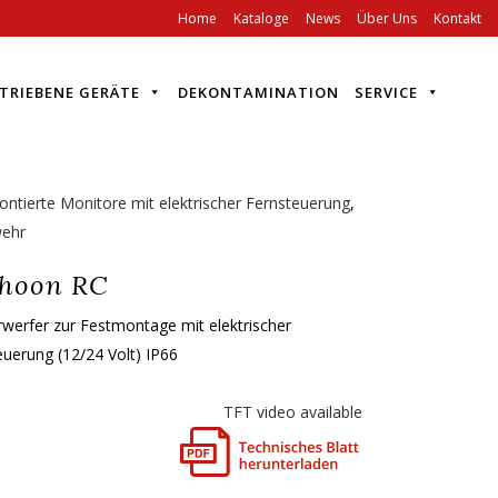
Home
Kataloge
News
Über Uns
Kontakt
TRIEBENE GERÄTE
DEKONTAMINATION
SERVICE
ontierte Monitore mit elektrischer Fernsteuerung
,
ehr
hoon RC
werfer zur Festmontage mit elektrischer
euerung (12/24 Volt) IP66
TFT video available