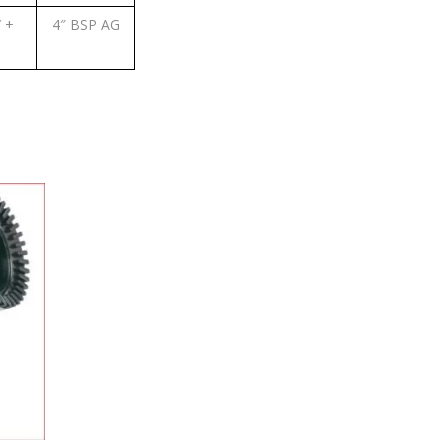
/ +
4″ BSP AG
°