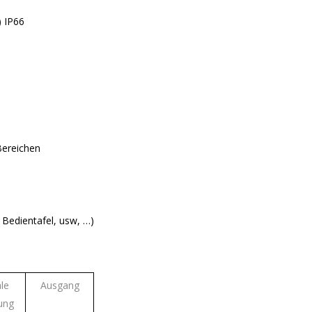
) IP66
Bereichen
Bedientafel, usw, …)
ale
Ausgang
lung