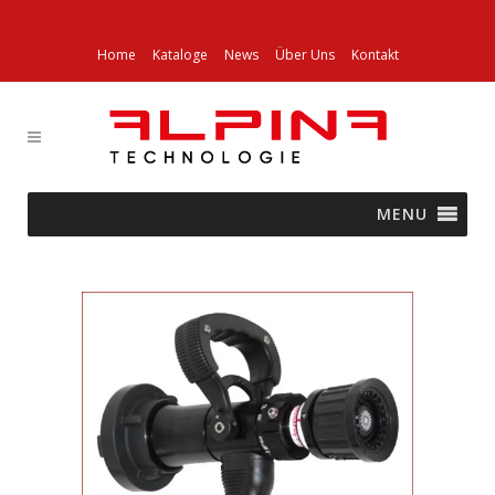
Home
Kataloge
News
Über Uns
Kontakt
MENU