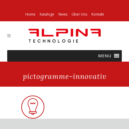
Home
Kataloge
News
Über Uns
Kontakt
MENU
pictogramme-innovativ