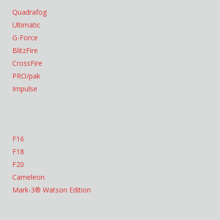
Quadrafog
Ultimatic
G-Force
BlitzFire
CrossFire
PRO/pak
Impulse
F16
F18
F20
Cameleon
Mark-3® Watson Edition