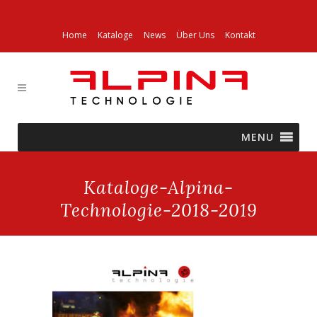
Home
Kataloge
News
Über Uns
Kontakt
MENU
Kataloge-Alpina-
Technologie-2018-2019