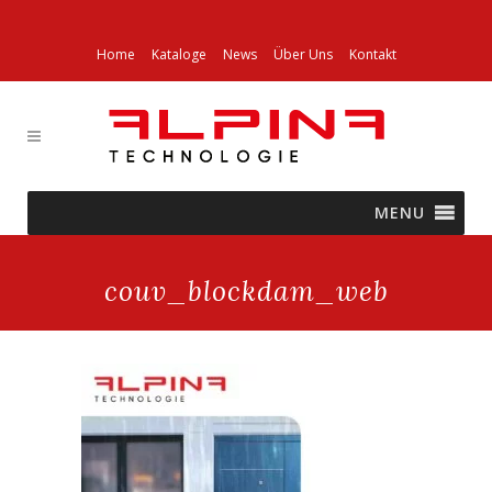
Home
Kataloge
News
Über Uns
Kontakt
MENU
couv_blockdam_web