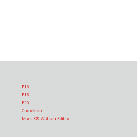
F16
F18
F20
Cameleon
Mark-3® Watson Edition