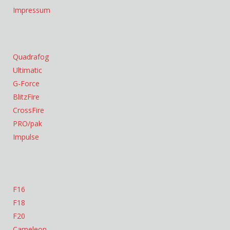
Impressum
Quadrafog
Ultimatic
G-Force
BlitzFire
CrossFire
PRO/pak
Impulse
F16
F18
F20
Cameleon