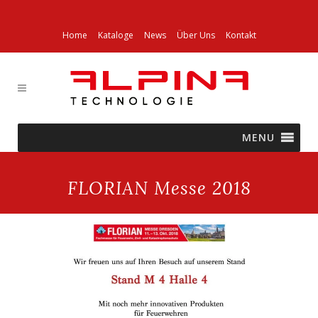
Home
Kataloge
News
Über Uns
Kontakt
MENU
FLORIAN Messe 2018