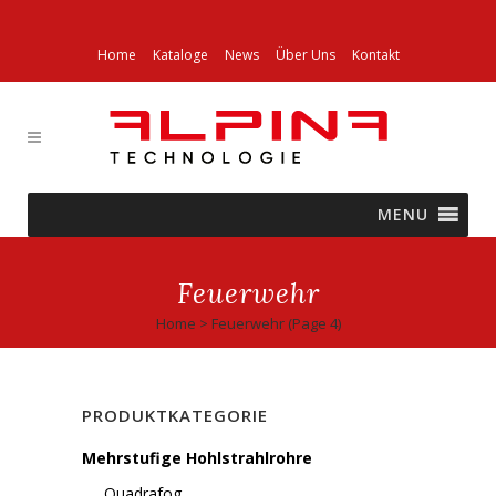
Home
Kataloge
News
Über Uns
Kontakt
MENU
Feuerwehr
Home
>
Feuerwehr
(Page 4)
PRODUKTKATEGORIE
Mehrstufige Hohlstrahlrohre
Quadrafog