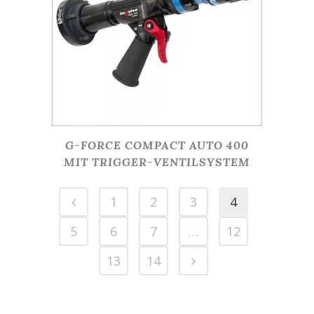
G-FORCE COMPACT AUTO 400
MIT TRIGGER-VENTILSYSTEM
1
2
3
4
5
6
7
…
12
13
14